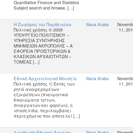
Quantitative Finance and Statistics
Subject search and browse, […]
Η Ζωφόρος του Παρθενώνα
Iliana Araka
Novemb
Πολιτική χρήσης © 2009
11, 20
YΠOYPΓEIO ΠOΛITIΣMOY –
YΠΗΡΕΣΙΑ ΣΥΝΤΗΡΗΣΗΣ
ΜΝΗΜΕΙΩΝ ΑΚΡΟΠΟΛΗΣ – Α΄
ΕΦΟΡΕΙΑ ΠΡΟΪΣΤΟΡΙΚΩΝ &
ΚΛΑΣΙΚΩΝ ΑΡΧΑΙΟΤΗΤΩΝ –
ΤΟΜΕΑΣ […]
Εθνικό Αρχαιολογικό Μουσείο
Iliana Araka
Novemb
Πολιτική χρήσης 1) Εκτός των
11, 20
ρητά αναφερομένων
εξαιρέσεων (πνευματικά
δικαιώματα τρίτων,
συνεργατών και φορέων), η
ιστοσελίδα, περιλαμβάνει
περιεχόμενο που αποτελεί […]
Διεύθυνση Εθνικού Αρχείου
Iliana Araka
Novemb