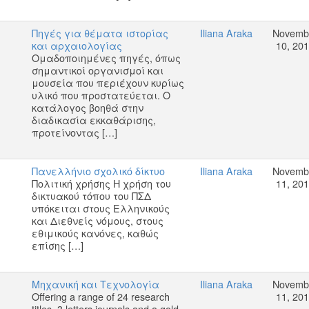
Πηγές για θέματα ιστορίας
Iliana Araka
Novemb
και αρχαιολογίας
10, 20
Ομαδοποιημένες πηγές, όπως
σημαντικοί οργανισμοί και
μουσεία που περιέχουν κυρίως
υλικό που προστατεύεται. Ο
κατάλογος βοηθά στην
διαδικασία εκκαθάρισης,
προτείνοντας […]
Πανελλήνιο σχολικό δίκτυο
Iliana Araka
Novemb
Πολιτική χρήσης Η χρήση του
11, 20
δικτυακού τόπου του ΠΣΔ
υπόκειται στους Ελληνικούς
και Διεθνείς νόμους, στους
εθιμικούς κανόνες, καθώς
επίσης […]
Μηχανική και Τεχνολογία
Iliana Araka
Novemb
Offering a range of 24 research
11, 20
titles, 3 letters journals and a gold,