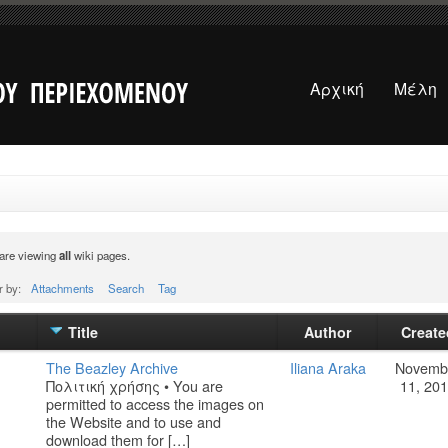
Αρχική
Μέλη
are viewing
all
wiki pages.
r by:
Attachments
Search
Tag
Title
Author
Create
Τhe Beazley Archive
Iliana Araka
Novemb
Πολιτική χρήσης • You are
11, 20
permitted to access the images on
the Website and to use and
download them for […]