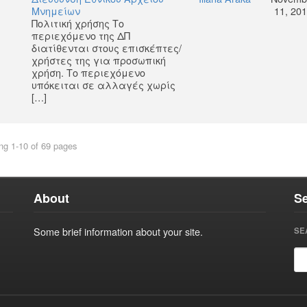
Μνημείων
11, 20
Πολιτική χρήσης Το
περιεχόμενο της ΔΠ
διατίθενται στους επισκέπτες/
χρήστες της για προσωπική
χρήση. Το περιεχόμενο
υπόκειται σε αλλαγές χωρίς
[…]
ng 1-10 of 69 pages
About
S
Some brief information about your site.
SE