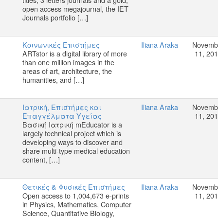
open access megajournal, the IET
Journals portfolio […]
Κοινωνικές Επιστήμες
Iliana Araka
Novemb
ARTstor is a digital library of more
11, 20
than one million images in the
areas of art, architecture, the
humanities, and […]
Ιατρική, Επιστήμες και
Iliana Araka
Novemb
Επαγγέλματα Υγείας
11, 20
Βασική Ιατρική mEducator is a
largely technical project which is
developing ways to discover and
share multi-type medical education
content, […]
Θετικές & Φυσικές Επιστήμες
Iliana Araka
Novemb
Open access to 1,004,673 e-prints
11, 20
in Physics, Mathematics, Computer
Science, Quantitative Biology,