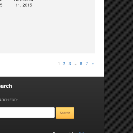
15
11, 2015
1
2
3
…
6
7
»
earch
ARCH FOR: