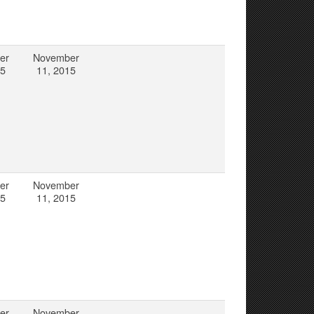
er
November
15
11, 2015
er
November
15
11, 2015
er
November